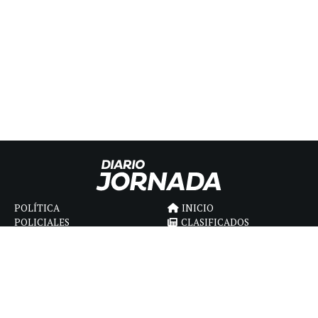
POLÍTICA
INICIO
POLICIALES
CLASIFICADOS
ECONOMIA
FÚNEBRES
DEPORTES
MAGAZINE
SAPIENS
INTERNACIONAL
ESPECTÁCULOS