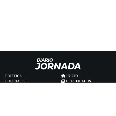
POLÍTICA
INICIO
POLICIALES
CLASIFICADOS
ECONOMIA
FÚNEBRES
DEPORTES
MAGAZINE
SAPIENS
INTERNACIONAL
ESPECTÁCULOS