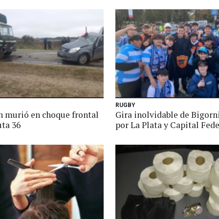
RUGBY
n murió en choque frontal
Gira inolvidable de Bigorn
uta 36
por La Plata y Capital Fede