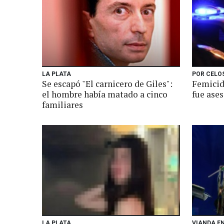
LA PLATA
POR CELO
Se escapó "El carnicero de Giles":
Femicid
el hombre había matado a cinco
fue ase
familiares
LA PLATA
VIANDA E