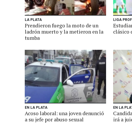
LA PLATA
LIGA PRO
Prendieron fuego la moto de un
Estudia
ladrón muerto y la metieron en la
clásico 
tumba
EN LA PLATA
EN LA PLA
Acoso laboral: una joven denunció
Candida
a su jefe por abuso sexual
irá a ju