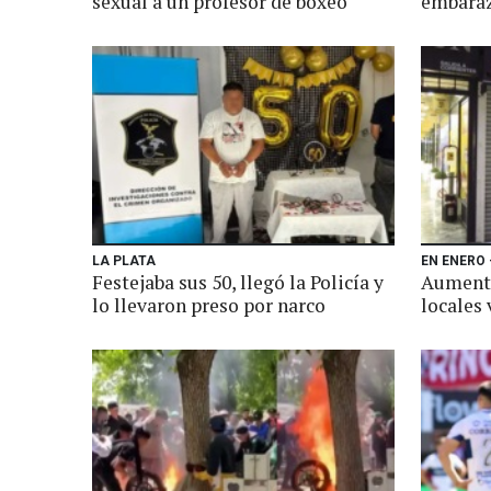
sexual a un profesor de boxeo
embarazo
LA PLATA
EN ENERO
Festejaba sus 50, llegó la Policía y
Aumentó
lo llevaron preso por narco
locales