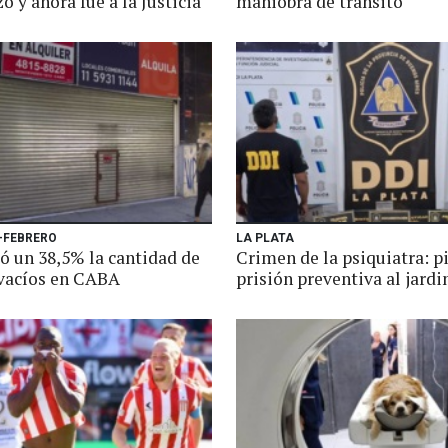
 y ahora fue a la Justicia
maniobra de tránsito
 -FEBRERO
LA PLATA
 un 38,5% la cantidad de
Crimen de la psiquiatra: p
 vacíos en CABA
prisión preventiva al jardi