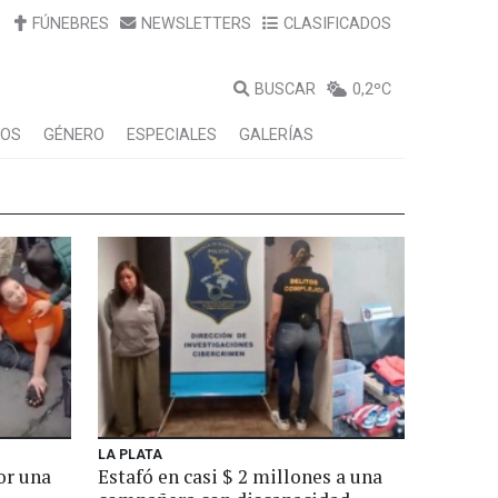
FÚNEBRES
NEWSLETTERS
CLASIFICADOS
BUSCAR
0,2ºC
LOS
GÉNERO
ESPECIALES
GALERÍAS
LA PLATA
or una
Estafó en casi $ 2 millones a una