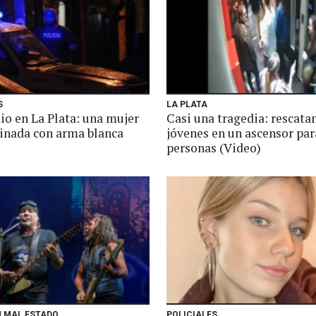
S
LA PLATA
io en La Plata: una mujer
Casi una tragedia: rescatan
sinada con arma blanca
jóvenes en un ascensor par
personas (Video)
N MAL ESTADO
POLICIALES