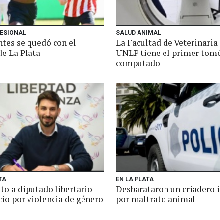
FESIONAL
SALUD ANIMAL
ntes se quedó con el
La Facultad de Veterinaria 
de La Plata
UNLP tiene el primer tom
computado
TA
EN LA PLATA
to a diputado libertario
Desbarataron un criadero i
icio por violencia de género
por maltrato animal