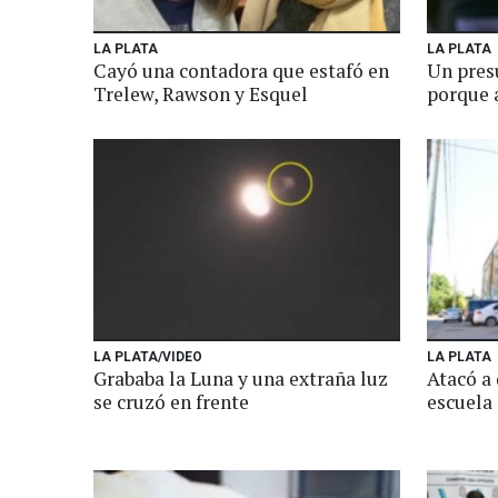
LA PLATA
LA PLATA
Cayó una contadora que estafó en
Un pres
Trelew, Rawson y Esquel
porque 
LA PLATA/VIDEO
LA PLATA
Grababa la Luna y una extraña luz
Atacó a
se cruzó en frente
escuela