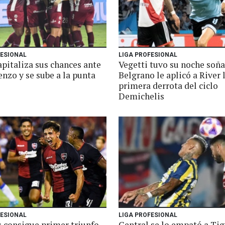
FESIONAL
LIGA PROFESIONAL
apitaliza sus chances ante
Vegetti tuvo su noche soña
nzo y se sube a la punta
Belgrano le aplicó a River 
primera derrota del ciclo
Demichelis
FESIONAL
LIGA PROFESIONAL
s consigue primer triunfo
Central se lo empató a Tig