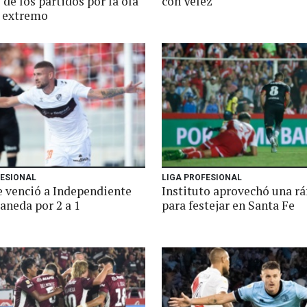
o de los partidos por la ola
con Vélez
r extremo
FESIONAL
LIGA PROFESIONAL
e venció a Independiente
Instituto aprovechó una rá
aneda por 2 a 1
para festejar en Santa Fe