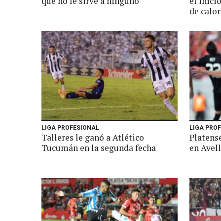
que no le sirve a ninguno
el inici
de calo
LIGA PROFESIONAL
LIGA PRO
Talleres le ganó a Atlético
Platens
Tucumán en la segunda fecha
en Avell