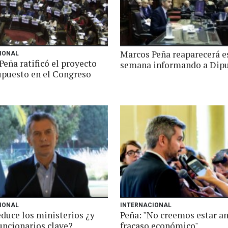
Marcos Peña reaparecerá e
IONAL
eña ratificó el proyecto
semana informando a Dip
upuesto en el Congreso
IONAL
INTERNACIONAL
educe los ministerios ¿y
Peña: "No creemos estar a
uncionarios clave?
fracaso económico"