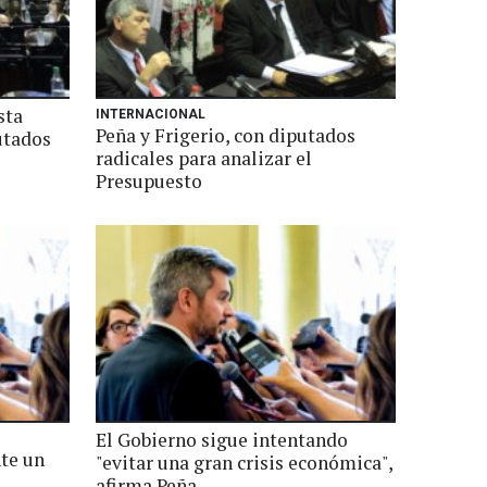
sta
INTERNACIONAL
Peña y Frigerio, con diputados
utados
radicales para analizar el
Presupuesto
El Gobierno sigue intentando
nte un
"evitar una gran crisis económica",
afirma Peña