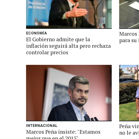
Marcos 
ECONOMÍA
El Gobierno admite que la
para su
inflación seguirá alta pero rechaza
controlar precios
Peña vi
INTERNACIONAL
Marcos Peña insiste: "Estamos
no le av
mejor que en el 2015"