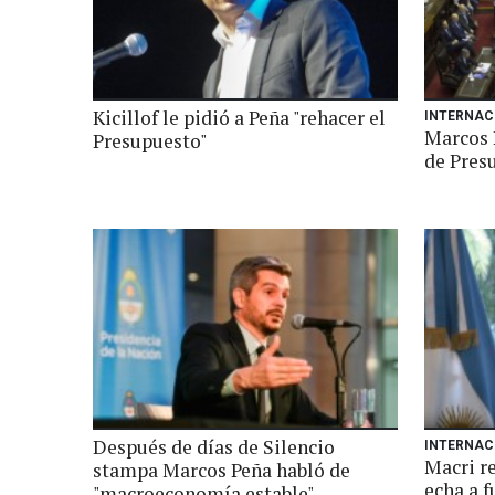
Kicillof le pidió a Peña "rehacer el
INTERNAC
Marcos P
Presupuesto"
de Pres
Después de días de Silencio
INTERNAC
Macri r
stampa Marcos Peña habló de
echa a f
"macroeconomía estable"