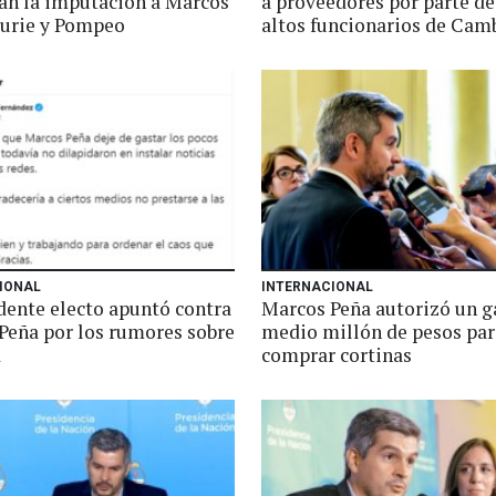
an la imputación a Marcos
a proveedores por parte de
aurie y Pompeo
altos funcionarios de Ca
IONAL
INTERNACIONAL
idente electo apuntó contra
Marcos Peña autorizó un g
Peña por los rumores sobre
medio millón de pesos par
d
comprar cortinas