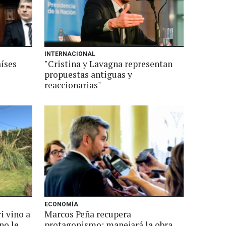
INTERNACIONAL
aíses
"Cristina y Lavagna representan
propuestas antiguas y
reaccionarias"
ECONOMÍA
i vino a
Marcos Peña recupera
no le
protagonismo: manejará la obra