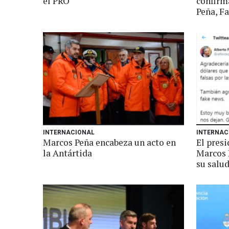
el PRO
confirm
Peña, F
INTERNACIONAL
INTERNAC
Marcos Peña encabeza un acto en
El pres
la Antártida
Marcos 
su salu