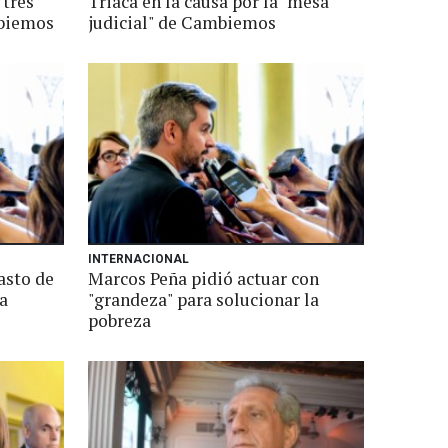
 tres
Triaca en la causa por la "mesa
mbiemos
judicial" de Cambiemos
INTERNACIONAL
asto de
Marcos Peña pidió actuar con
a
"grandeza" para solucionar la
pobreza