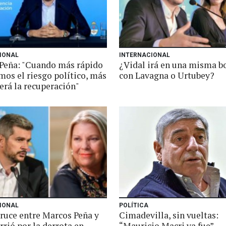
IONAL
INTERNACIONAL
Peña: "Cuando más rápido
¿Vidal irá en una misma b
mos el riesgo político, más
con Lavagna o Urtubey?
erá la recuperación"
IONAL
POLÍTICA
cruce entre Marcos Peña y
Cimadevilla, sin vueltas:
rrió por la derrota en
“Mauricio Macri ya fue”