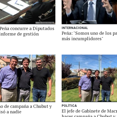
Peña concurre a Diputados
INTERNACIONAL
Peña: "Somos uno de los p
 informe de gestión
más incumplidores"
no de campaña a Chubut y
POLÍTICA
El jefe de Gabinete de Macr
isó a nadie
hacer campaña a Chubut y 