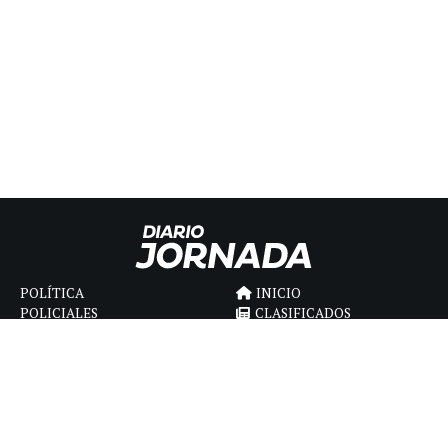
POLÍTICA
INICIO
POLICIALES
CLASIFICADOS
ECONOMIA
FÚNEBRES
DEPORTES
MAGAZINE
SAPIENS
INTERNACIONAL
ESPECTÁCULOS