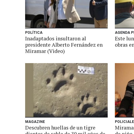
POLÍTICA
AGENDA P
Inadaptados insultaron al
Este lun
presidente Alberto Fernández en
obras e
Miramar (Video)
MAGAZINE
POLICIAL
Descubren huellas de un tigre
Miramar
dientes de sable de 30 mil años de
de niño