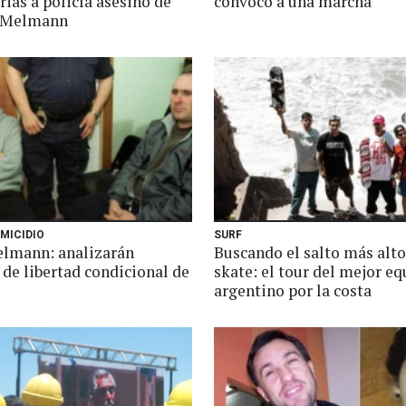
rias a policía asesino de
convocó a una marcha
a Melmann
MICIDIO
SURF
lmann: analizarán
Buscando el salto más alto
 de libertad condicional de
skate: el tour del mejor e
argentino por la costa