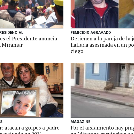
RESIDENCIAL
FEMICIDIO AGRAVADO
es el Presidente anuncia
Detienen a la pareja de la 
n Miramar
hallada asesinada en un p
ciego
ES
MAGAZINE
: atacan a golpes a padre
Por el aislamiento hay pi
 asesinado en 2011
en Miramar, carpinchos en