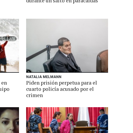
durante un salto en paracaídas
NATALIA MELMANN
 en
Piden prisión perpetua para el
quipo
cuarto policía acusado por el
crimen