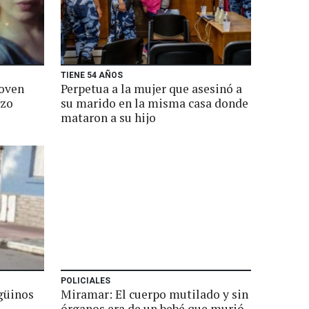
TIENE 54 AÑOS
joven
Perpetua a la mujer que asesinó a
ozo
su marido en la misma casa donde
mataron a su hijo
POLICIALES
ngüinos
Miramar: El cuerpo mutilado y sin
órganos era de un bebé que murió