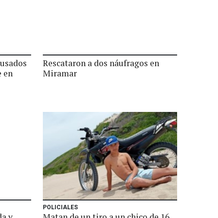
cusados
Rescataron a dos náufragos en
e en
Miramar
POLICIALES
da y
Matan de un tiro a un chico de 16