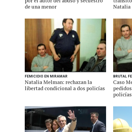
por el autor del abuso y secuestro
transito
de una menor
Natali
FEMICIDIO EN MIRAMAR
BRUTAL FE
Natalia Melman: rechazan la
Caso Me
libertad condicional a dos policías
pedidos
policías