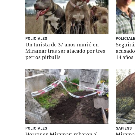
POLICIALES
POLICIAL
Un turista de 37 años murió en
Seguirá
Miramar tras ser atacado por tres
acusado
perros pitbulls
14 años
POLICIALES
SAPIENS
Horror en Miramar: robaron el
Miramar