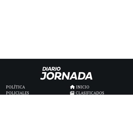
POLÍTICA
INICIO
POLICIALES
CLASIFICADOS
ECONOMIA
FÚNEBRES
DEPORTES
MAGAZINE
SAPIENS
INTERNACIONAL
ESPECTÁCULOS