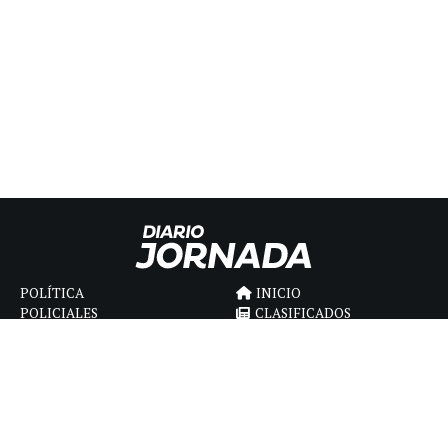
POLÍTICA
INICIO
POLICIALES
CLASIFICADOS
ECONOMIA
FÚNEBRES
DEPORTES
MAGAZINE
SAPIENS
INTERNACIONAL
ESPECTÁCULOS