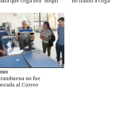
para que Olga sea “ñoqui”
no llamó a Olga
IDEO
rambuena no fue
porada al Correo