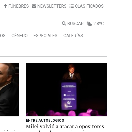
FÚNEBRES
NEWSLETTERS
CLASIFICADOS
BUSCAR
2,8ºC
LOS
GÉNERO
ESPECIALES
GALERÍAS
ENTRE AUTOELOGIOS
Milei volvió a atacar a opositores