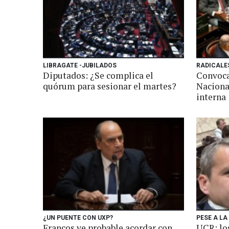
LIBRAGATE -JUBILADOS
RADICALE
Diputados: ¿Se complica el
Convoca
quórum para sesionar el martes?
Naciona
interna
¿UN PUENTE CON UXP?
PESE A LA
Francos ve probable acordar con
UCR: lo