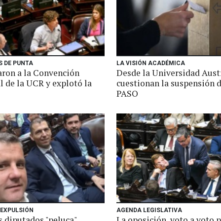
S DE PUNTA
LA VISIÓN ACADÉMICA
ron a la Convención
Desde la Universidad Aust
l de la UCR y explotó la
cuestionan la suspensión d
PASO
 EXPULSIÓN
AGENDA LEGISLATIVA
s diputados "peluca"
La oposición, voto a voto 