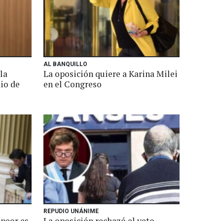
AL BANQUILLO
la
La oposición quiere a Karina Milei
io de
en el Congreso
REPUDIO UNÁNIME
 peor es
La oposición rechazó el veto