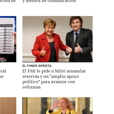
oción de
y medios de comunicación
EL FONDO APRIETA
ral
El FMI le pide a Milei acumular
se
reservas y un “amplio apoyo
político” para avanzar con
reformas