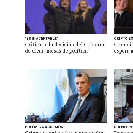
"ES INACEPTABLE"
CRIPTO E
Críticas a la decisión del Gobierno
Comisió
de crear "mesas de política"
espera a
POLÉMICA AGRESIÓN
DÍA NEGRO
Grinman maltrató a la oposición:
Duro rev