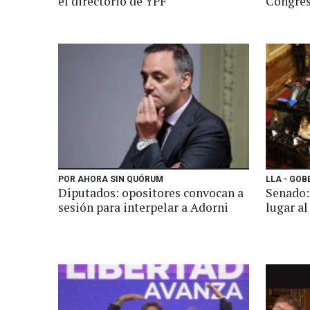
el directorio de YPF
Congres
POR AHORA SIN QUÓRUM
LLA - GO
Diputados: opositores convocan a
Senado:
sesión para interpelar a Adorni
lugar a