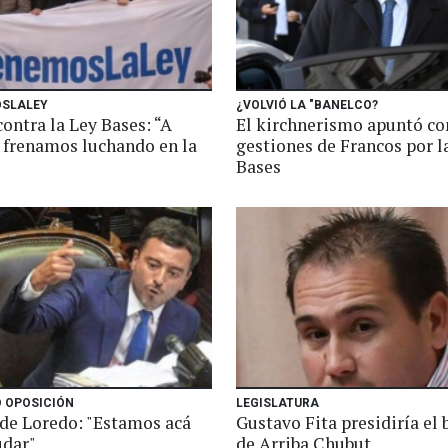
SLALEY
¿VOLVIÓ LA "BANELCO?
contra la Ley Bases: “A
El kirchnerismo apuntó con
o frenamos luchando en la
gestiones de Francos por l
Bases
 OPOSICIÓN
LEGISLATURA
 de Loredo: "Estamos acá
Gustavo Fita presidiría el
udar"
de Arriba Chubut