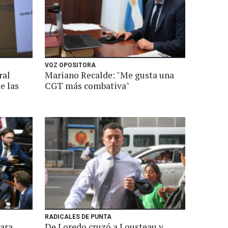
VOZ OPOSITORA
ral
Mariano Recalde: "Me gusta una
e las
CGT más combativa"
RADICALES DE PUNTA
para
De Loredo cruzó a Lousteau y