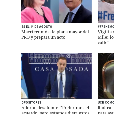
ES EL 1º DE AGOSTO
#FRENEMO
Macri reunió a la plana mayor del
Vigilia 
PRO y prepara un acto
Milei l
calle"
OPOSITORES
UCR COMO
Adorni, desafiante: "Preferimos el
Radical
acuerdo, pero estamos dispuestos
para ay