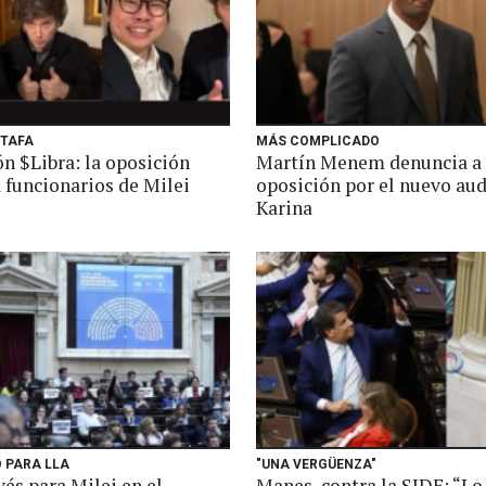
STAFA
MÁS COMPLICADO
n $Libra: la oposición
Martín Menem denuncia a 
 funcionarios de Milei
oposición por el nuevo aud
Karina
 PARA LLA
"UNA VERGÜENZA"
és para Milei en el
Manes, contra la SIDE: “Lo