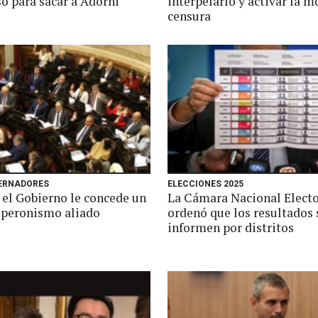
o para sacar a Adorni
interpelarlo y activar la m
censura
BERNADORES
ELECCIONES 2025
 el Gobierno le concede un
La Cámara Nacional Electo
l peronismo aliado
ordenó que los resultados 
informen por distritos