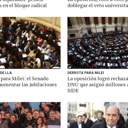
 en el bloque radical
doblegar el veto universit
DE LLA
DERROTA PARA MILEI
 para Milei: el Senado
La oposición logró rechaza
aumentar las jubilaciones
DNU que asignó millones a
SIDE