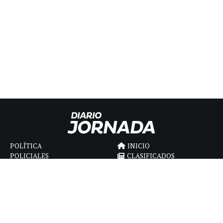
POLÍTICA
INICIO
POLICIALES
CLASIFICADOS
ECONOMIA
FÚNEBRES
DEPORTES
MAGAZINE
SAPIENS
INTERNACIONAL
ESPECTÁCULOS