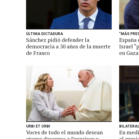
ÚLTIMA DICTADURA
"MÁS PRE
Sánchez pidió defender la
España 
democracia a 50 años de la muerte
Israel “
de Franco
en Gaza
URBI ET ORBI
BILATERA
Voces de todo el mundo desean
En medi
eterno descanso a Francisco y
el presi