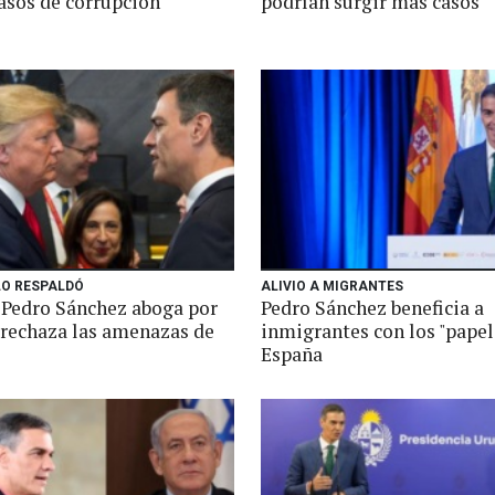
casos de corrupción
podrían surgir más casos
O RESPALDÓ
ALIVIO A MIGRANTES
 Pedro Sánchez aboga por
Pedro Sánchez beneficia a
y rechaza las amenazas de
inmigrantes con los "papel
España