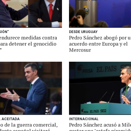
SIÓN"
DESDE URUGUAY
endurece medidas contra
Pedro Sánchez abogó por 
para detener el genocidio
acuerdo entre Europa y el
”
Mercosur
L ACEITADA
INTERNACIONAL
o de la guerra comercial,
Pedro Sánchez acusó a Mil
dente español visitará
gestar una "estafa piramid