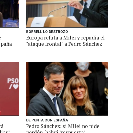
BORRELL LO DESTROZÓ
e
Europa refuta a Milei y repudia el
spaña
"ataque frontal" a Pedro Sánchez
DE PUNTA CON ESPAÑA
tá
Pedro Sánchez: si Milei no pide
dias"
perdón, habrá "respuesta"