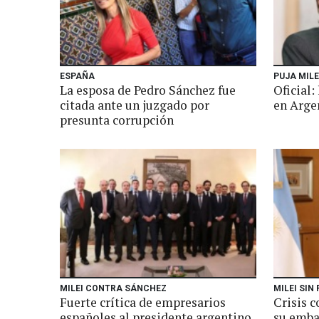
ESPAÑA
PUJA MILE
La esposa de Pedro Sánchez fue
Oficial
citada ante un juzgado por
en Arge
presunta corrupción
MILEI CONTRA SÁNCHEZ
MILEI SIN 
Fuerte crítica de empresarios
Crisis c
españoles al presidente argentino
su emba