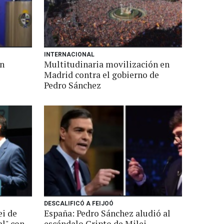
INTERNACIONAL
un
Multitudinaria movilización en
Madrid contra el gobierno de
Pedro Sánchez
DESCALIFICÓ A FEIJOÓ
ei de
España: Pedro Sánchez aludió al
al" con
escándalo Cripto de Milei