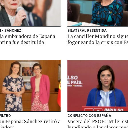
I - SÁNCHEZ
BILATERAL RESENTIDA
: la embajadora de España
La canciller Mondino sigu
ntina fue destituida
fogoneando la crisis con E
FILTRO
CONFLICTO CON ESPAÑA
on España: Sánchez retiró a
Vocera del PSOE: "Milei es
jadora
hundiendo a las clases me