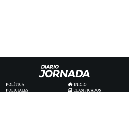
POLÍTICA
INICIO
POLICIALES
CLASIFICADOS
ECONOMIA
FÚNEBRES
DEPORTES
MAGAZINE
SAPIENS
INTERNACIONAL
ESPECTÁCULOS