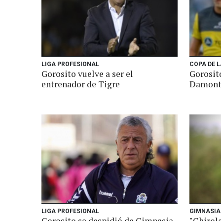
LIGA PROFESIONAL
COPA DE L
Gorosito vuelve a ser el
Gorosit
entrenador de Tigre
Damont
LIGA PROFESIONAL
GIMNASIA 
Gorosito se despidió de Gimnasia
"Chirol