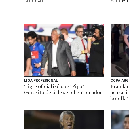
Lorenzo
Alianza
LIGA PROFESIONAL
COPA ARG
Tigre oficializó que "Pipo"
Brandán 
Gorosito dejó de ser el entrenador
acusaci
botella"