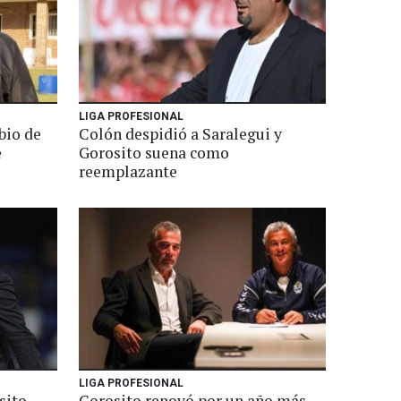
LIGA PROFESIONAL
bio de
Colón despidió a Saralegui y
e
Gorosito suena como
reemplazante
LIGA PROFESIONAL
sito
Gorosito renovó por un año más