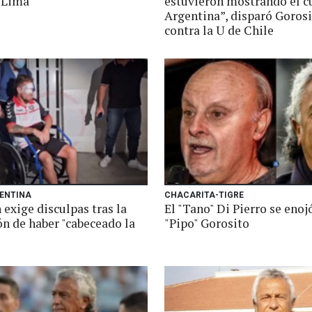
 Lima
estuvieron mostrando el c
Argentina”, disparó Goros
contra la U de Chile
ENTINA
CHACARITA-TIGRE
exige disculpas tras la
El "Tano" Di Pierro se enoj
ón de haber "cabeceado la
"Pipo" Gorosito