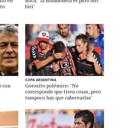
ulo en
Boca: "la Bombonera es puro biri
ito
biri"
COPA ARGENTINA
ó con
Gorosito polémico: "No
corresponde que tiren cosas, pero
tampoco hay que cabecearlas"