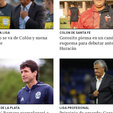
A LIGA
COLON DE SANTA FE
o se va de Colón y suena
Gorosito piensa en un cam
e
esquema para debutar ant
Huracán
DE LA PLATA
LIGA PROFESIONAL
a" Romero reemplazará a
Principio de acuerdo: Goro