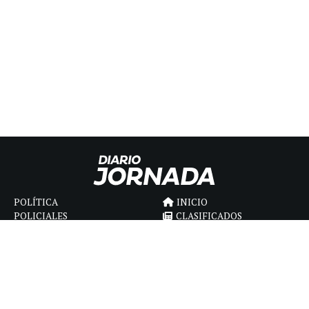
POLÍTICA
INICIO
POLICIALES
CLASIFICADOS
ECONOMIA
FÚNEBRES
DEPORTES
MAGAZINE
SAPIENS
INTERNACIONAL
ESPECTÁCULOS