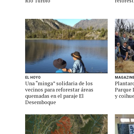
Río Turbio
refores
EL HOYO
MAGAZIN
Una “minga” solidaria de los
Plantaro
vecinos para reforestar áreas
Parque 
quemadas en el paraje El
y coihue
Desemboque