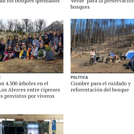
tan los bosques quemados
Verde" para la preservació
bosques
E
POLÍTICA
n 4.500 árboles en el
Cumbre para el cuidado y
Los Alerces entre cipreses
reforestación del bosque
s provistos por viveros