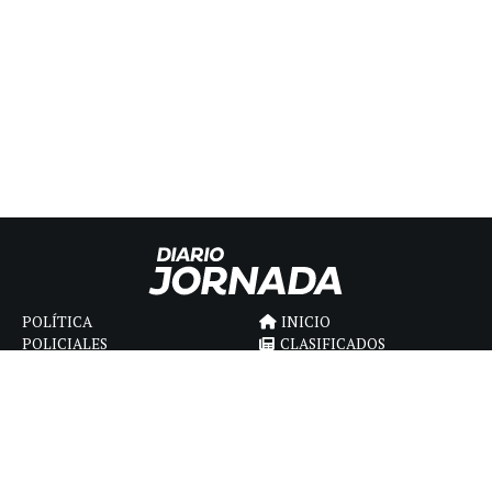
POLÍTICA
INICIO
POLICIALES
CLASIFICADOS
ECONOMIA
FÚNEBRES
DEPORTES
MAGAZINE
SAPIENS
INTERNACIONAL
ESPECTÁCULOS