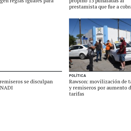
gen reglas iguales para
propinó 15 puñaladas al
prestamista que fue a cobr
POLÍTICA
 remiseros se disculpan
Rawson: movilización de t
 INADI
y remiseros por aumento 
tarifas