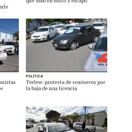
que iban en moto y escapó
arle
POLÍTICA
axistas
Trelew: protesta de remiseros por
de
la baja de una licencia