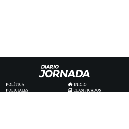
POLÍTICA
INICIO
POLICIALES
CLASIFICADOS
ECONOMIA
FÚNEBRES
DEPORTES
MAGAZINE
SAPIENS
INTERNACIONAL
ESPECTÁCULOS