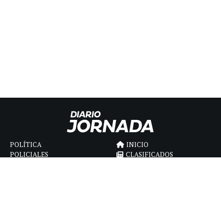
POLÍTICA
INICIO
POLICIALES
CLASIFICADOS
ECONOMIA
FÚNEBRES
DEPORTES
MAGAZINE
SAPIENS
INTERNACIONAL
ESPECTÁCULOS