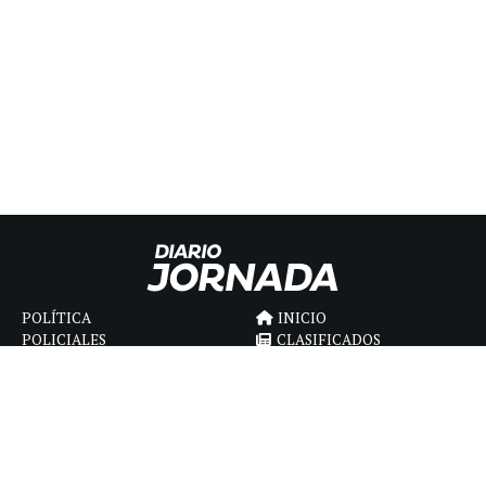
POLÍTICA
INICIO
POLICIALES
CLASIFICADOS
ECONOMIA
FÚNEBRES
DEPORTES
MAGAZINE
SAPIENS
INTERNACIONAL
ESPECTÁCULOS