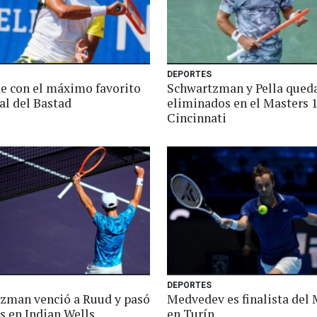
DEPORTES
ae con el máximo favorito
Schwartzman y Pella qued
nal del Bastad
eliminados en el Masters 
Cincinnati
DEPORTES
zman venció a Ruud y pasó
Medvedev es finalista del 
s en Indian Wells
en Turín