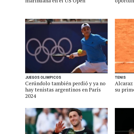
marihuana en el US Open
oportun
JUEGOS OLIMPICOS
TENIS
Cerúndolo también perdió y ya no
Alcaraz 
hay tenistas argentinos en París
su prim
2024