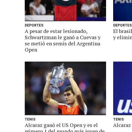
DEPORTES
DEPORTES
A pesar de estar lesionado,
El brasi
Schwartzman le ganó a Cuevas y
y elimin
se metió en semis del Argentina
Open
TENIS
TENIS
Alcaraz ganó el US Open y es el
Alcaraz
número 1 del mundo más joven de