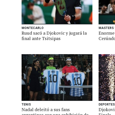
MONTECARLO
MASTERS 
Ruud sacó a Djokovic y jugará la
Enorme 
final ante Tsitsipas
Cerúndo
TENIS
DEPORTES
Nadal deleitó a sus fans
Djokovi
argentinos con una exhibición de
Finals