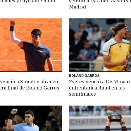
idades y cayó ante Ruud
semifinalista del Masters 
Madrid
ROLAND GARROS
venció a Sinner y alcanzó
Zverev venció a De Miñaur 
era final de Roland Garros
enfrentará a Ruud en las
semifinales