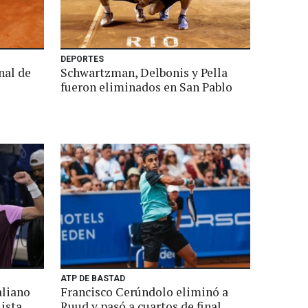
DEPORTES
inal de
Schwartzman, Delbonis y Pella
fueron eliminados en San Pablo
ATP DE BASTAD
aliano
Francisco Cerúndolo eliminó a
lista
Ruud y pasó a cuartos de final