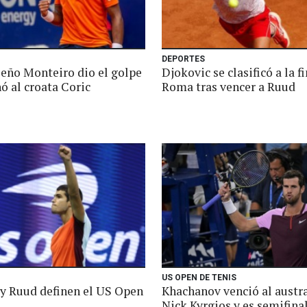
DEPORTES
leño Monteiro dio el golpe
Djokovic se clasificó a la f
ó al croata Coric
Roma tras vencer a Ruud
US OPEN DE TENIS
 y Ruud definen el US Open
Khachanov venció al austr
Nick Kyrgios y es semifina