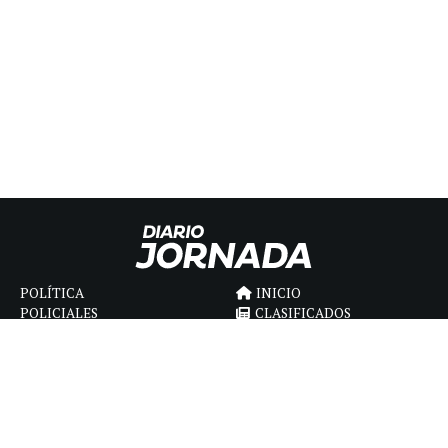
POLÍTICA
INICIO
POLICIALES
CLASIFICADOS
ECONOMIA
FÚNEBRES
DEPORTES
MAGAZINE
SAPIENS
INTERNACIONAL
ESPECTÁCULOS