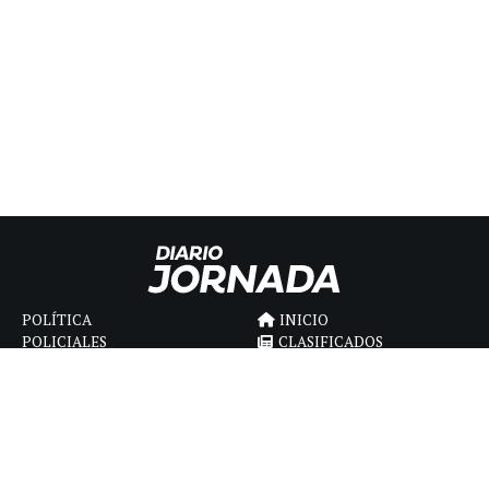
POLÍTICA
INICIO
POLICIALES
CLASIFICADOS
ECONOMIA
FÚNEBRES
DEPORTES
MAGAZINE
SAPIENS
INTERNACIONAL
ESPECTÁCULOS