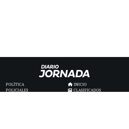
POLÍTICA
INICIO
POLICIALES
CLASIFICADOS
ECONOMIA
FÚNEBRES
DEPORTES
MAGAZINE
SAPIENS
INTERNACIONAL
ESPECTÁCULOS