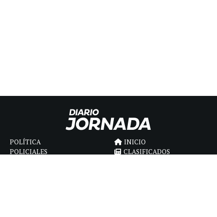
POLÍTICA
INICIO
POLICIALES
CLASIFICADOS
ECONOMIA
FÚNEBRES
DEPORTES
MAGAZINE
SAPIENS
INTERNACIONAL
ESPECTÁCULOS