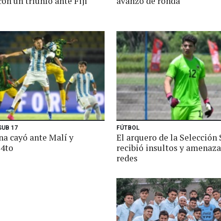
on un triunfo ante Fiji
avanzó de ronda
SUB 17
FÚTBOL
na cayó ante Malí y
El arquero de la Selección 
 4to
recibió insultos y amenaza
redes