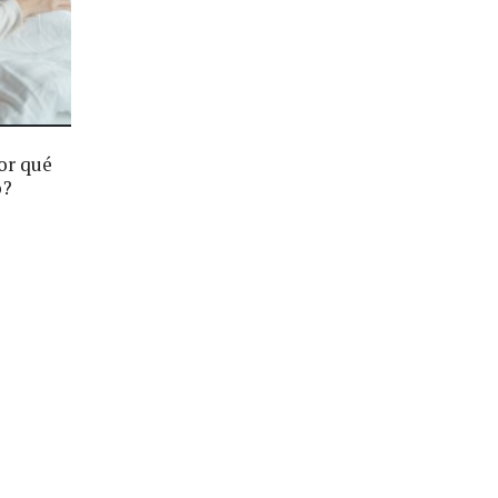
or qué
o?