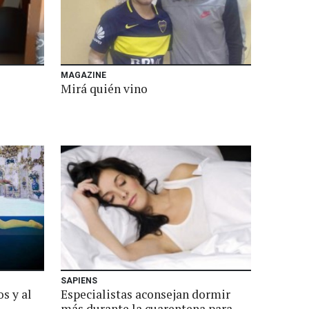
MAGAZINE
Mirá quién vino
SAPIENS
s y al
Especialistas aconsejan dormir
más durante la cuarentena para