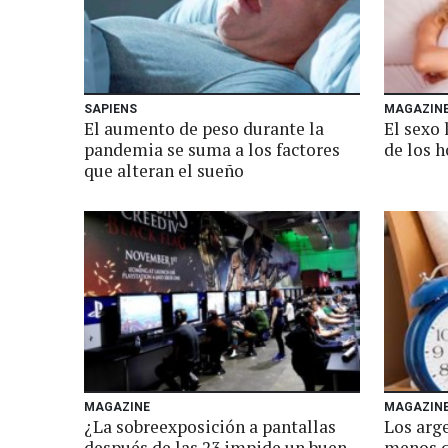
SAPIENS
MAGAZIN
El aumento de peso durante la
El sexo
pandemia se suma a los factores
de los 
que alteran el sueño
MAGAZINE
MAGAZIN
¿La sobreexposición a pantallas
Los arg
después de las 23 impide un buen
menos q