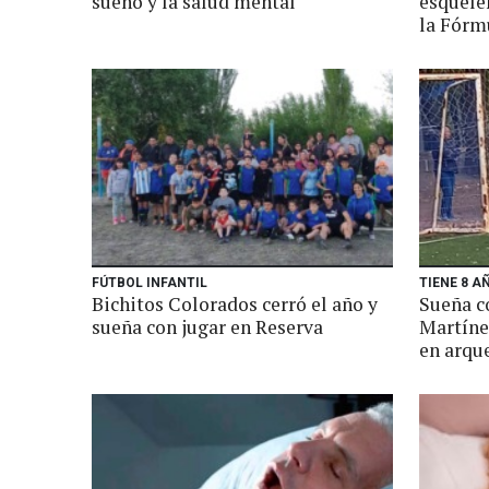
sueño y la salud mental
esquele
la Fórm
FÚTBOL INFANTIL
TIENE 8 A
Bichitos Colorados cerró el año y
Sueña c
sueña con jugar en Reserva
Martíne
en arqu