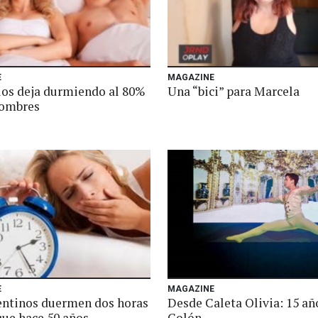
E
MAGAZINE
 los deja durmiendo al 80%
Una “bici” para Marcela
hombres
E
MAGAZINE
entinos duermen dos horas
Desde Caleta Olivia: 15 año
ue hace 50 años
Colón