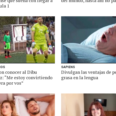
nse que sueña con llegar a
del mundo, hasta ahí no p
ula 1
ÑOS
SAPIENS
on conocer al Dibu
Divulgan las ventajas de p
z: “Me estoy convirtiendo
grasa en la lengua
era por vos”