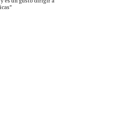
 y es un gusto dirigir a
icas”