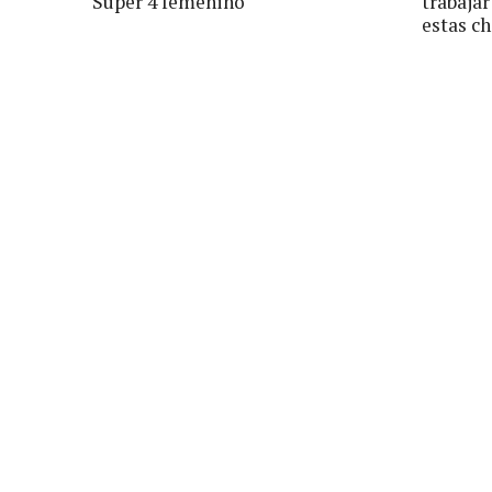
Súper 4 femenino
trabajar
estas ch