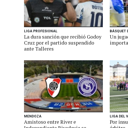
LIGA PROFESIONAL
BÁSQUET 
La dura sanción que recibió Godoy
Un juga
Cruz por el partido suspendido
importa
ante Talleres
MENDOZA
LIGA DEL 
Amistoso entre River e
Por ins
Independiente Rivadavia se
árbitro,