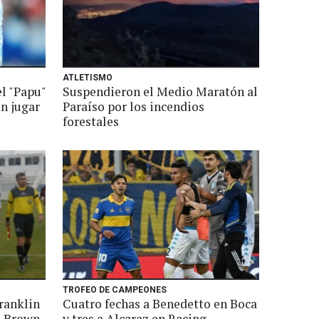
ATLETISMO
l "Papu"
Suspendieron el Medio Maratón al
n jugar
Paraíso por los incendios
forestales
TROFEO DE CAMPEONES
ranklin
Cuatro fechas a Benedetto en Boca
e Brown
y tres a Alcaraz en Racing