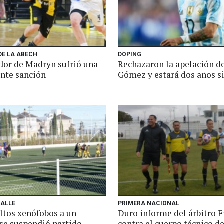
DE LA ABECH
DOPING
dor de Madryn sufrió una
Rechazaron la apelación de
nte sanción
Gómez y estará dos años si
VALLE
PRIMERA NACIONAL
ultos xenófobos a un
Duro informe del árbitro F
 se suspendió partido
contra el cuerpo técnico d