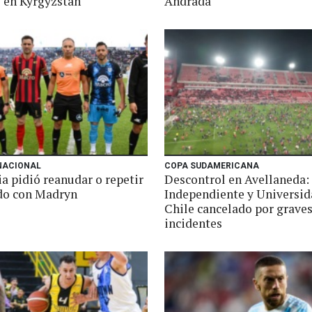
 en Kyrgyzstan
Andrada
NACIONAL
COPA SUDAMERICANA
a pidió reanudar o repetir
Descontrol en Avellaneda:
ido con Madryn
Independiente y Universid
Chile cancelado por grave
incidentes