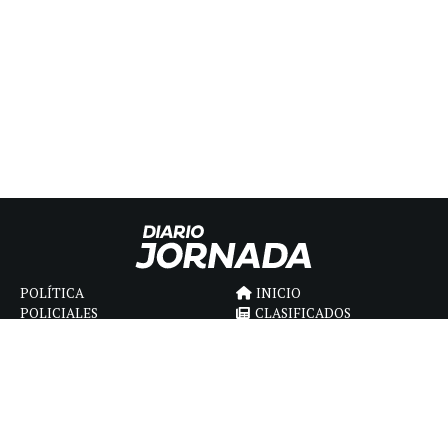
POLÍTICA
INICIO
POLICIALES
CLASIFICADOS
ECONOMIA
FÚNEBRES
DEPORTES
MAGAZINE
SAPIENS
INTERNACIONAL
ESPECTÁCULOS