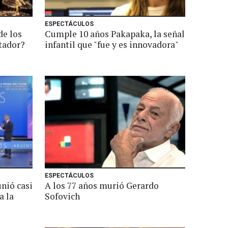
ESPECTÁCULOS
de los
Cumple 10 años Pakapaka, la señal
tador?
infantil que "fue y es innovadora"
ESPECTÁCULOS
nió casi
A los 77 años murió Gerardo
a la
Sofovich