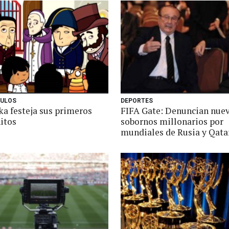
ULOS
DEPORTES
ka festeja sus primeros
FIFA Gate: Denuncian nue
itos
sobornos millonarios por
mundiales de Rusia y Qata