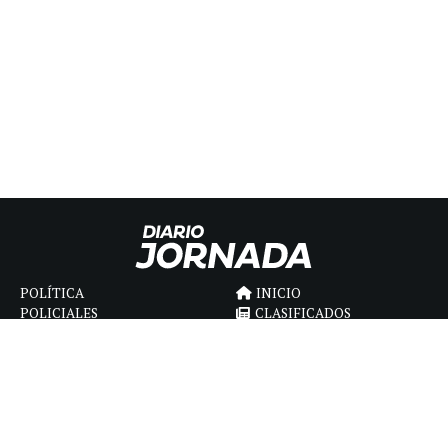
POLÍTICA
INICIO
POLICIALES
CLASIFICADOS
ECONOMIA
FÚNEBRES
DEPORTES
MAGAZINE
SAPIENS
INTERNACIONAL
ESPECTÁCULOS