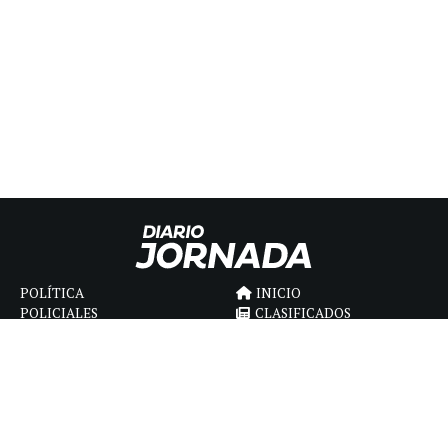
POLÍTICA
INICIO
POLICIALES
CLASIFICADOS
ECONOMIA
FÚNEBRES
DEPORTES
MAGAZINE
SAPIENS
INTERNACIONAL
ESPECTÁCULOS