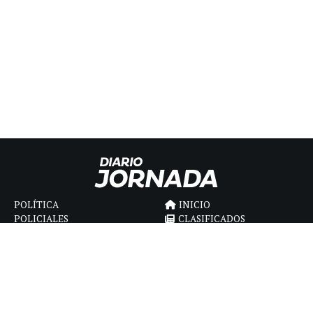
POLÍTICA
INICIO
POLICIALES
CLASIFICADOS
ECONOMIA
FÚNEBRES
DEPORTES
MAGAZINE
SAPIENS
INTERNACIONAL
ESPECTÁCULOS