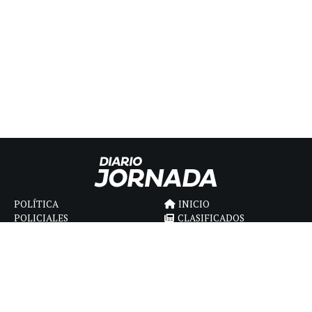
POLÍTICA
INICIO
POLICIALES
CLASIFICADOS
ECONOMIA
FÚNEBRES
DEPORTES
MAGAZINE
SAPIENS
INTERNACIONAL
ESPECTÁCULOS