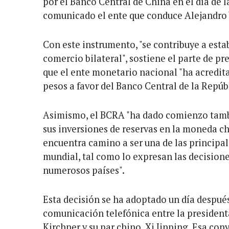
por el Banco Central de China en el día de l
comunicado el ente que conduce Alejandro 
Con este instrumento, "se contribuye a estab
comercio bilateral", sostiene el parte de p
que el ente monetario nacional "ha acredit
pesos a favor del Banco Central de la Repúb
Asimismo, el BCRA "ha dado comienzo tambi
sus inversiones de reservas en la moneda chi
encuentra camino a ser una de las principa
mundial, tal como lo expresan las decision
numerosos países".
Esta decisión se ha adoptado un día despué
comunicación telefónica entre la president
Kirchner y su par chino, Xi Jinping. Esa co