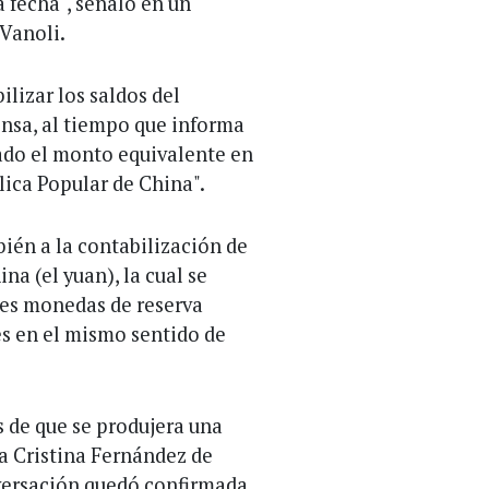
a fecha", señaló en un
Vanoli.
ilizar los saldos del
rensa, al tiempo que informa
ado el monto equivalente en
lica Popular de China".
én a la contabilización de
na (el yuan), la cual se
les monedas de reserva
es en el mismo sentido de
s de que se produjera una
a Cristina Fernández de
nversación quedó confirmada