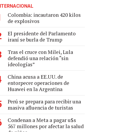
NTERNACIONAL
Colombia: incautaron 420 kilos
1
de explosivos
El presidente del Parlamento
2
iraní se burla de Trump
Tras el cruce con Milei, Lula
3
defendió una relación “sin
ideologías”
China acusa a EE.UU. de
4
entorpecer operaciones de
Huawei en la Argentina
Perú se prepara para recibir una
5
masiva afluencia de turistas
Condenan a Meta a pagar u$s
6
567 millones por afectar la salud