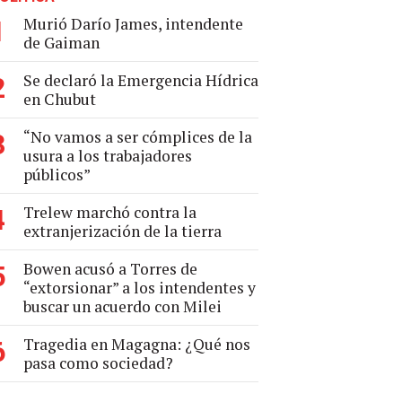
Murió Darío James, intendente
1
de Gaiman
Se declaró la Emergencia Hídrica
2
en Chubut
“No vamos a ser cómplices de la
3
usura a los trabajadores
públicos”
Trelew marchó contra la
4
extranjerización de la tierra
Bowen acusó a Torres de
5
“extorsionar” a los intendentes y
buscar un acuerdo con Milei
Tragedia en Magagna: ¿Qué nos
6
pasa como sociedad?