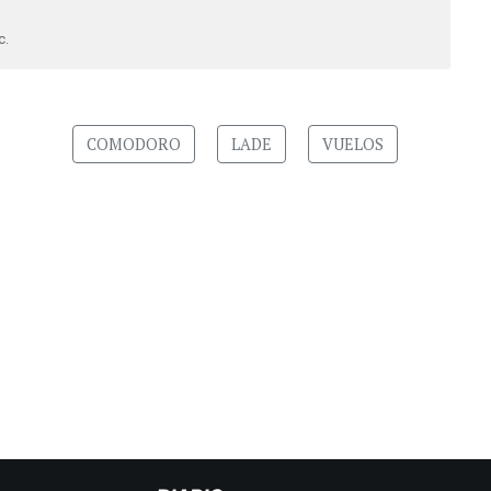
c.
COMODORO
LADE
VUELOS