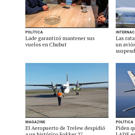
POLÍTICA
INTERNAC
Lade garantizó mantener sus
Las rata
vuelos en Chubut
un avió
suspend
MAGAZINE
POLÍTICA
El Aeropuerto de Trelew despidió
Piden q
a un histórico Fokker 27
LADE en