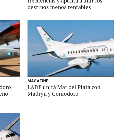
frecuencias y apunta a unir los
destinos menos rentables
MAGAZINE
doro
LADE unirá Mar del Plata con
reno
Madryn y Comodoro