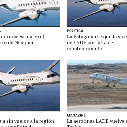
A
POLÍTICA
ma una escala en el
La Patagonia se queda sin 
rto de Neuquén
de LADE por falta de
mantenimiento
MAGAZINE
a sin vuelos a la región
La aerolínea LADE vuelve a
ca por falta de
Trelew