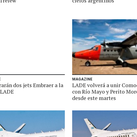
Trelew
cielos argentinos
E
MAGAZINE
arán dos jets Embraer a la
LADE volverá a unir Como
e LADE
con Río Mayo y Perito Mo
desde este martes