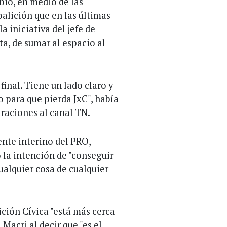
bio, en medio de las
oalición que en las últimas
 iniciativa del jefe de
a, de sumar al espacio al
inal. Tiene un lado claro y
o para que pierda JxC", había
raciones al canal TN.
ente interino del PRO,
ó la intención de "conseguir
cualquier cosa de cualquier
ición Cívica "está más cerca
 Macri al decir que "es el