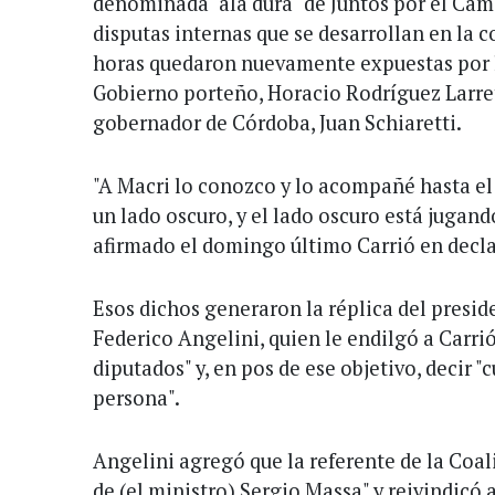
denominada "ala dura" de Juntos por el Cam
disputas internas que se desarrollan en la c
horas quedaron nuevamente expuestas por la
Gobierno porteño, Horacio Rodríguez Larret
gobernador de Córdoba, Juan Schiaretti.
"A Macri lo conozco y lo acompañé hasta el f
un lado oscuro, y el lado oscuro está jugand
afirmado el domingo último Carrió en decla
Esos dichos generaron la réplica del presid
Federico Angelini, quien le endilgó a Carri
diputados" y, en pos de ese objetivo, decir "
persona".
Angelini agregó que la referente de la Coal
de (el ministro) Sergio Massa" y reivindicó a