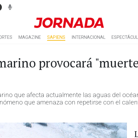
ORTES
MAGAZINE
SAPIENS
INTERNACIONAL
ESPECTÁCU
 marino provocará "muert
marino que afecta actualmente las aguas del océa
enómeno que amenaza con repetirse con el calenta