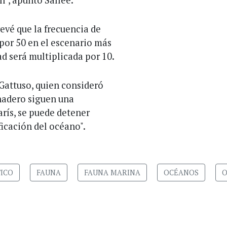
", apuntó Sallée.
revé que la frecuencia de
 por 50 en el escenario más
ad será multiplicada por 10.
 Gattuso, quien consideró
rnadero siguen una
rís, se puede detener
icación del océano".
ICO
FAUNA
FAUNA MARINA
OCÉANOS
O