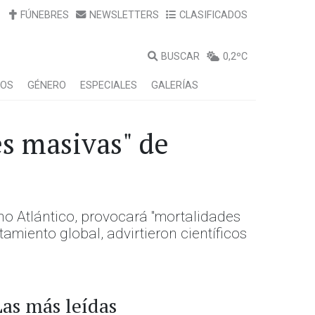
FÚNEBRES
NEWSLETTERS
CLASIFICADOS
BUSCAR
0,2ºC
LOS
GÉNERO
ESPECIALES
GALERÍAS
es masivas" de
no Atlántico, provocará "mortalidades
miento global, advirtieron científicos
Las más leídas