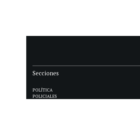
Secciones
POLÍTICA
POLICIALES
ECONOMIA
DEPORTES
MAGAZINE
SAPIENS
INTERNACIONAL
ESPECTÁCULOS
GÉNERO