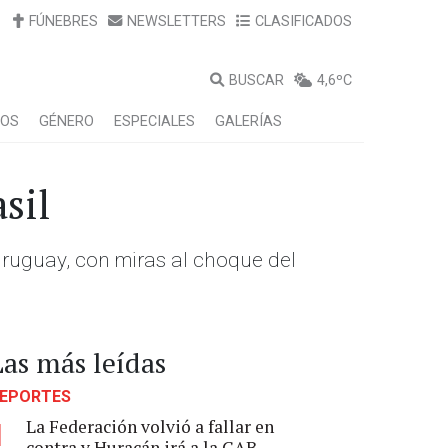
FÚNEBRES
NEWSLETTERS
CLASIFICADOS
BUSCAR
4,6ºC
LOS
GÉNERO
ESPECIALES
GALERÍAS
sil
ruguay, con miras al choque del
Las más leídas
EPORTES
La Federación volvió a fallar en
1
contra y Huracán irá a la CAB