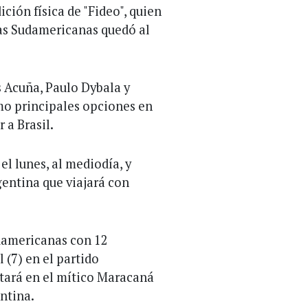
ción física de "Fideo", quien
ias Sudamericanas quedó al
s Acuña, Paulo Dybala y
mo principales opciones en
 a Brasil.
el lunes, al mediodía, y
gentina que viajará con
udamericanas con 12
 (7) en el partido
utará en el mítico Maracaná
entina.