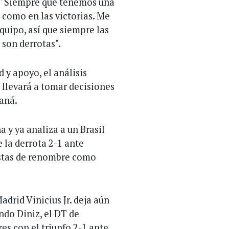
o: "Siempre que tenemos una
 como en las victorias. Me
quipo, así que siempre las
son derrotas".
 y apoyo, el análisis
o llevará a tomar decisiones
caná.
 y ya analiza a un Brasil
 la derrota 2-1 ante
istas de renombre como
adrid Vinicius Jr. deja aún
ndo Diniz, el DT de
s con el triunfo 2-1 ante