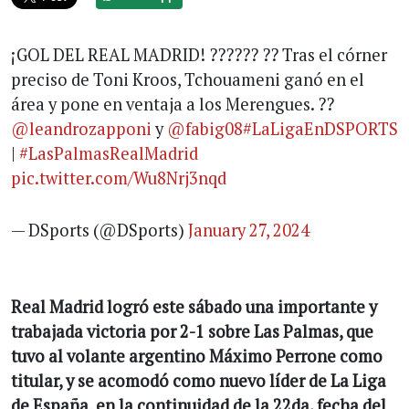
¡GOL DEL REAL MADRID! ?????? ?? Tras el córner
preciso de Toni Kroos, Tchouameni ganó en el
área y pone en ventaja a los Merengues. ??
@leandrozapponi
y
@fabig08
#LaLigaEnDSPORTS
|
#LasPalmasRealMadrid
pic.twitter.com/Wu8Nrj3nqd
— DSports (@DSports)
January 27, 2024
Real Madrid logró este sábado una importante y
trabajada victoria por 2-1 sobre Las Palmas, que
tuvo al volante argentino Máximo Perrone como
titular, y se acomodó como nuevo líder de La Liga
de España, en la continuidad de la 22da. fecha del