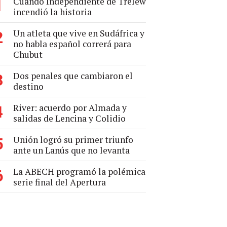
Cuando Independiente de Trelew
1
incendió la historia
Un atleta que vive en Sudáfrica y
2
no habla español correrá para
Chubut
Dos penales que cambiaron el
3
destino
River: acuerdo por Almada y
4
salidas de Lencina y Colidio
Unión logró su primer triunfo
5
ante un Lanús que no levanta
La ABECH programó la polémica
6
serie final del Apertura