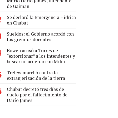
Murió Darío James, intendente
1
de Gaiman
Se declaró la Emergencia Hídrica
2
en Chubut
Sueldos: el Gobierno acordó con
3
los gremios docentes
Bowen acusó a Torres de
4
“extorsionar” a los intendentes y
buscar un acuerdo con Milei
Trelew marchó contra la
5
extranjerización de la tierra
Chubut decretó tres días de
6
duelo por el fallecimiento de
Darío James