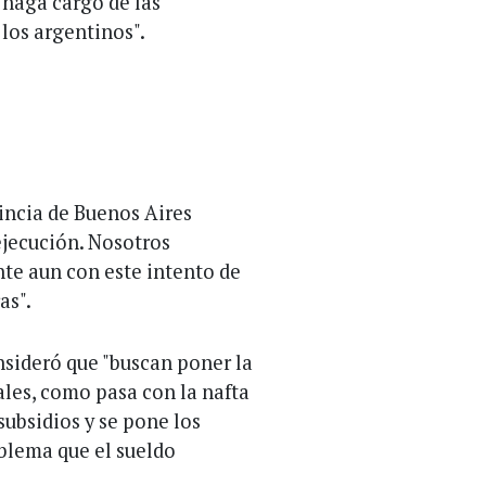
e haga cargo de las
 los argentinos".
incia de Buenos Aires
ejecución. Nosotros
te aun con este intento de
as".
nsideró que "buscan poner la
ales, como pasa con la nafta
subsidios y se pone los
blema que el sueldo