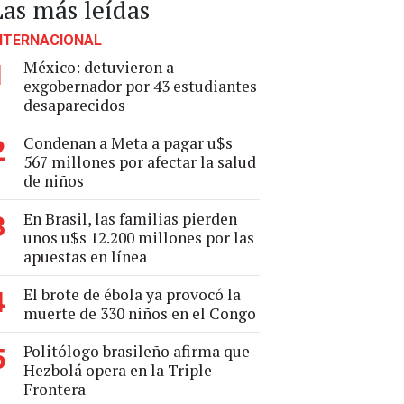
Las más leídas
NTERNACIONAL
México: detuvieron a
1
exgobernador por 43 estudiantes
desaparecidos
Condenan a Meta a pagar u$s
2
567 millones por afectar la salud
de niños
En Brasil, las familias pierden
3
unos u$s 12.200 millones por las
apuestas en línea
El brote de ébola ya provocó la
4
muerte de 330 niños en el Congo
Politólogo brasileño afirma que
5
Hezbolá opera en la Triple
Frontera