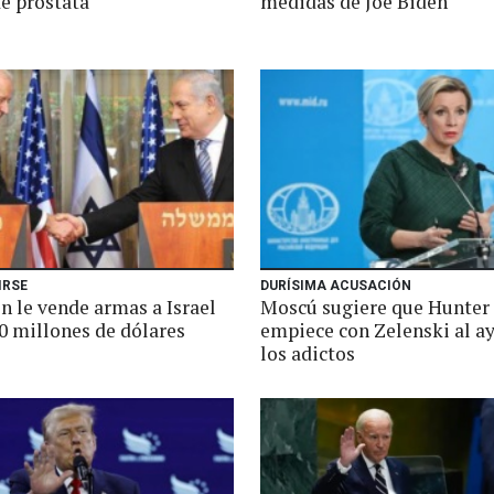
de próstata
medidas de Joe Biden
IRSE
DURÍSIMA ACUSACIÓN
n le vende armas a Israel
Moscú sugiere que Hunter
0 millones de dólares
empiece con Zelenski al a
los adictos