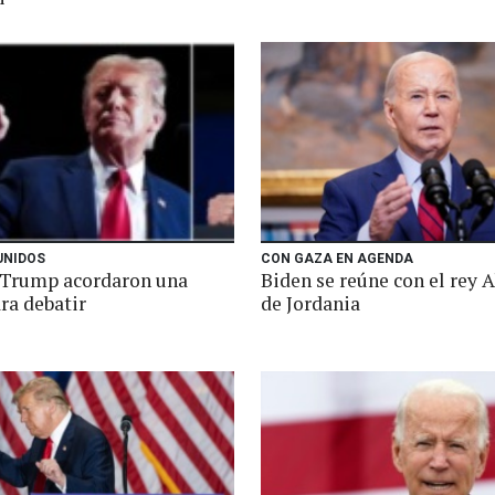
UNIDOS
CON GAZA EN AGENDA
 Trump acordaron una
Biden se reúne con el rey A
ra debatir
de Jordania