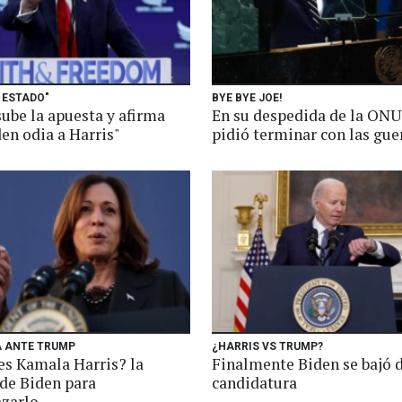
 ESTADO"
BYE BYE JOE!
ube la apuesta y afirma
En su despedida de la ONU
en odia a Harris"
pidió terminar con las gue
 ANTE TRUMP
¿HARRIS VS TRUMP?
es Kamala Harris? la
Finalmente Biden se bajó 
 de Biden para
candidatura
zarlo