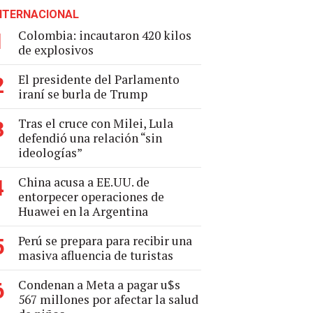
NTERNACIONAL
Colombia: incautaron 420 kilos
1
de explosivos
El presidente del Parlamento
2
iraní se burla de Trump
Tras el cruce con Milei, Lula
3
defendió una relación “sin
ideologías”
China acusa a EE.UU. de
4
entorpecer operaciones de
Huawei en la Argentina
Perú se prepara para recibir una
5
masiva afluencia de turistas
Condenan a Meta a pagar u$s
6
567 millones por afectar la salud